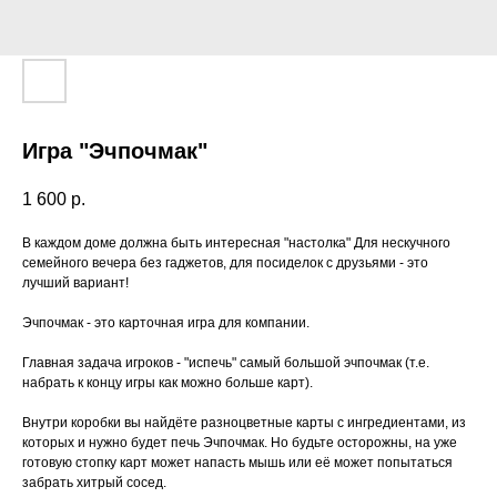
Игра "Эчпочмак"
1 600
р.
В каждом доме должна быть интересная "настолка" Для нескучного
семейного вечера без гаджетов, для посиделок с друзьями - это
лучший вариант!
Эчпочмак - это карточная игра для компании.
Главная задача игроков - "испечь" самый большой эчпочмак (т.е.
набрать к концу игры как можно больше карт).
Внутри коробки вы найдёте разноцветные карты с ингредиентами, из
которых и нужно будет печь Эчпочмак. Но будьте осторожны, на уже
готовую стопку карт может напасть мышь или её может попытаться
забрать хитрый сосед.