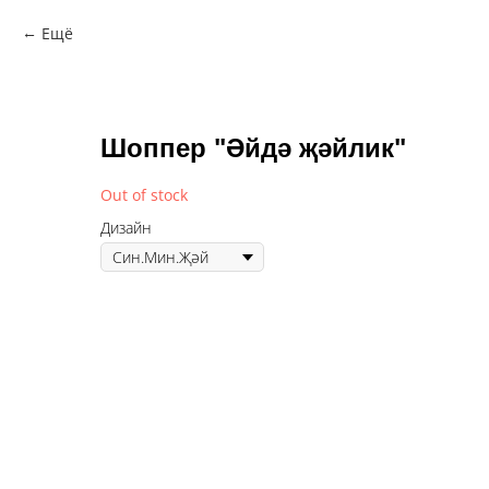
Ещё
Шоппер "Әйдә җәйлик"
Out of stock
Дизайн