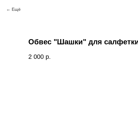
Ещё
Обвес "Шашки" для салфетк
2 000
р.